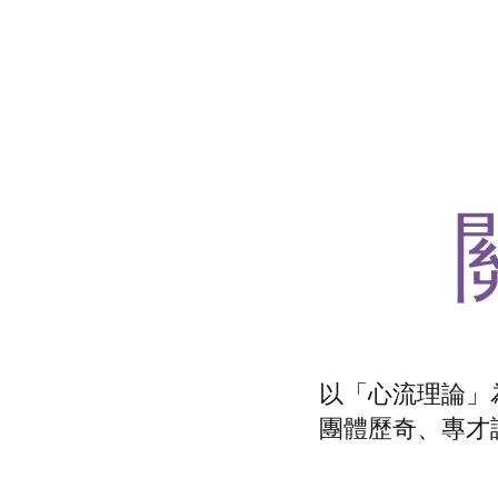
以「心流理論」
團體歷奇、專才